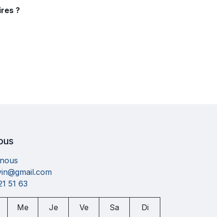
res ?
ous
-nous
uvin@gmail.com
21 51 63
Me
Je
Ve
Sa
Di