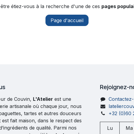
être étiez-vous à la recherche d'une de ces
pages populai
Page d'accueil
us
Rejoignez-n
œur de Couvin,
L'Atelier
est une
Contactez
erie artisanale où chaque jour, nous
latelierco
aguettes, tartes et autres douceurs
+32 (0)60 
 est fait maison, dans le respect des
r d’ingrédients de qualité. Parmi nos
Lu
Ma