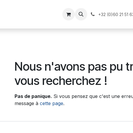
il
Nos produits
Postulez
+32 (0)60 21 51 6
Erreur 404
Nous n'avons pas pu t
vous recherchez !
Pas de panique.
Si vous pensez que c'est une erreu
message à
cette page
.