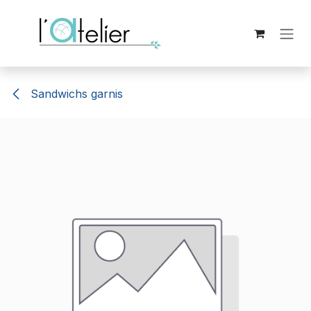
Se rendre au contenu
Sandwichs garnis