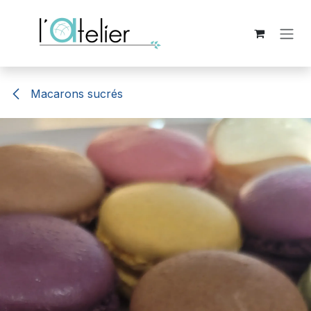
Skip to Content
Macarons sucrés