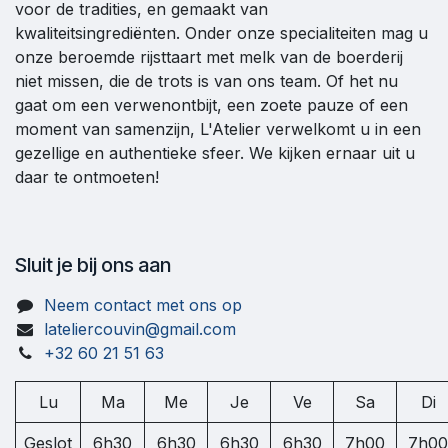
voor de tradities, en gemaakt van
kwaliteitsingrediënten. Onder onze specialiteiten mag u
onze beroemde rijsttaart met melk van de boerderij
niet missen, die de trots is van ons team. Of het nu
gaat om een verwenontbijt, een zoete pauze of een
moment van samenzijn, L'Atelier verwelkomt u in een
gezellige en authentieke sfeer. We kijken ernaar uit u
daar te ontmoeten!
Sluit je bij ons aan
Neem contact met ons op
lateliercouvin@gmail.com
+32 60 21 51 63
Lu
Ma
Me
Je
Ve
Sa
Di
Geslot
6h30
6h30
6h30
6h30
7h00
7h00