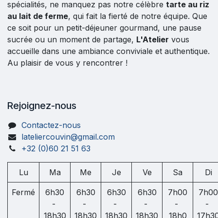
spécialités, ne manquez pas notre célèbre
tarte au riz
au lait de ferme
, qui fait la fierté de notre équipe. Que
ce soit pour un petit-déjeuner gourmand, une pause
sucrée ou un moment de partage,
L'Atelier
vous
accueille dans une ambiance conviviale et authentique.
Au plaisir de vous y rencontrer !
Rejoignez-nous
Contactez-nous
lateliercouvin@gmail.com
+32 (0)60 21 51 63
Lu
Ma
Me
Je
Ve
Sa
Di
Fermé
6h30
6h30
6h30
6h30
7h00
7h00
-
-
-
-
-
-
18h30
18h30
18h30
18h30
18h0
17h3