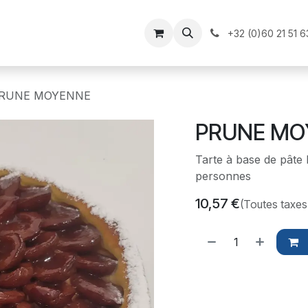
il
Nos produits
Postulez
+32 (0)60 21 51 6
RUNE MOYENNE
PRUNE MO
Tarte à base de pâte 
personnes
10,57
€
(Toutes taxes