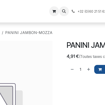
il
Nos produits
Postulez
+32 (0)60 21 51 6
PANINI JAMBON-MOZZA
PANINI J
4,91
€
(Toutes taxes 